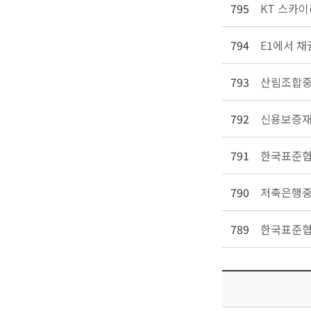
795
KT 스카이
794
E1에서 채
793
산림조합중
792
신용보증재
791
한국표준협회
790
저축은행중
789
한국표준협회