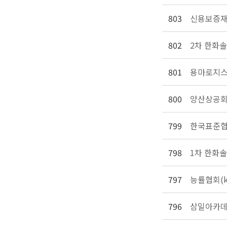
803
신용보증재
802
2차 한화솔
801
용마로지스
800
양산상공회
799
한국표준협회
798
1차 한화솔
797
능률협회(k
796
삼일아카데