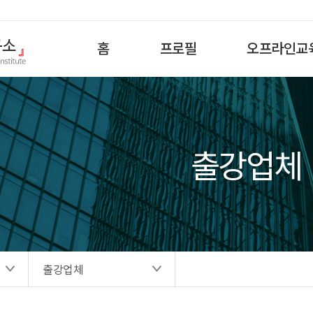
홈
프로필
오프라인교
출강업체
출강업체