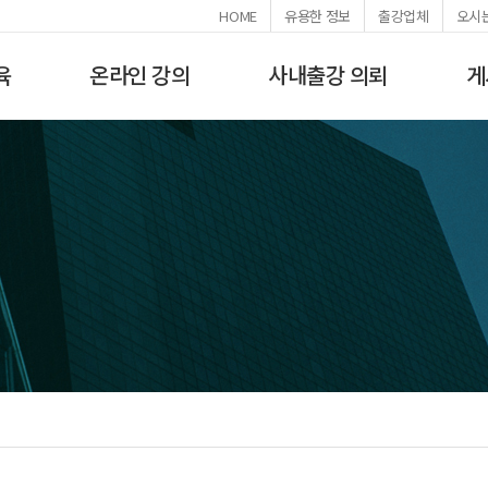
HOME
유용한 정보
출강업체
오시
육
온라인 강의
사내출강 의뢰
게